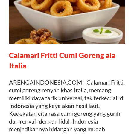
Calamari Fritti Cumi Goreng ala
Italia
ARENGAINDONESIA.COM - Calamari Fritti,
cumi goreng renyah khas Italia, memang
memiliki daya tarik universal, tak terkecuali di
Indonesia yang kaya akan hasil laut.
Kedekatan cita rasa cumi goreng yang gurih
dan renyah dengan lidah Indonesia
menjadikannya hidangan yang mudah