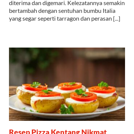
diterima dan digemari. Kelezatannya semakin
bertambah dengan sentuhan bumbu Italia
yang segar seperti tarragon dan perasan [...]
Resep Pizza Kentang Nikmat