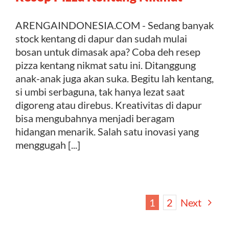
ARENGAINDONESIA.COM - Sedang banyak
stock kentang di dapur dan sudah mulai
bosan untuk dimasak apa? Coba deh resep
pizza kentang nikmat satu ini. Ditanggung
anak-anak juga akan suka. Begitu lah kentang,
si umbi serbaguna, tak hanya lezat saat
digoreng atau direbus. Kreativitas di dapur
bisa mengubahnya menjadi beragam
hidangan menarik. Salah satu inovasi yang
menggugah [...]
1
2
Next