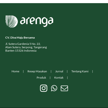
CV. Diva Maju Bersama
Jl. Sutera Gardenia 5 No. 22,
Alam Sutera, Serpong, Tangerang
Banten 15326 Indonesia
Home
Resep Masakan
Jurnal
Tentang Kami
Produk
Kontak