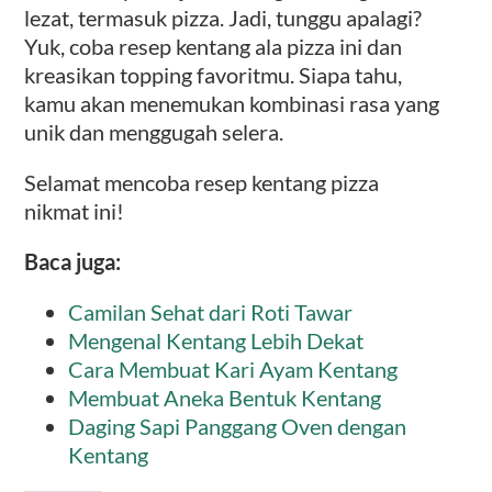
lezat, termasuk pizza. Jadi, tunggu apalagi?
Yuk, coba resep kentang ala pizza ini dan
kreasikan topping favoritmu. Siapa tahu,
kamu akan menemukan kombinasi rasa yang
unik dan menggugah selera.
Selamat mencoba resep kentang pizza
nikmat ini!
Baca juga:
Camilan Sehat dari Roti Tawar
Mengenal Kentang Lebih Dekat
Cara Membuat Kari Ayam Kentang
Membuat Aneka Bentuk Kentang
Daging Sapi Panggang Oven dengan
Kentang