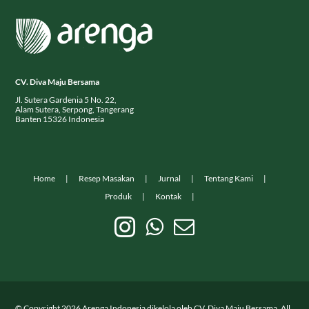
CV. Diva Maju Bersama
Jl. Sutera Gardenia 5 No. 22,
Alam Sutera, Serpong, Tangerang
Banten 15326 Indonesia
Home
Resep Masakan
Jurnal
Tentang Kami
Produk
Kontak