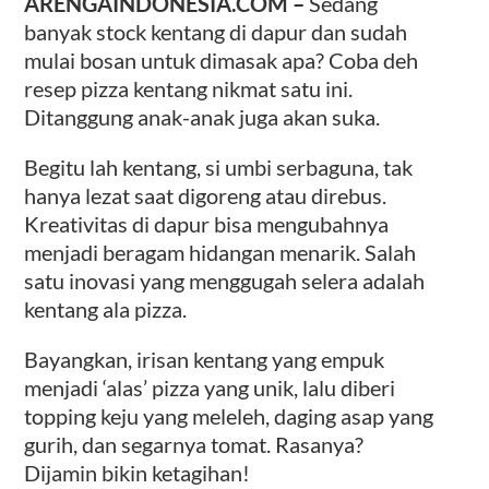
ARENGAINDONESIA.COM –
Sedang
banyak stock kentang di dapur dan sudah
mulai bosan untuk dimasak apa? Coba deh
resep pizza kentang nikmat satu ini.
Ditanggung anak-anak juga akan suka.
Begitu lah kentang, si umbi serbaguna, tak
hanya lezat saat digoreng atau direbus.
Kreativitas di dapur bisa mengubahnya
menjadi beragam hidangan menarik. Salah
satu inovasi yang menggugah selera adalah
kentang ala pizza.
Bayangkan, irisan kentang yang empuk
menjadi ‘alas’ pizza yang unik, lalu diberi
topping keju yang meleleh, daging asap yang
gurih, dan segarnya tomat. Rasanya?
Dijamin bikin ketagihan!