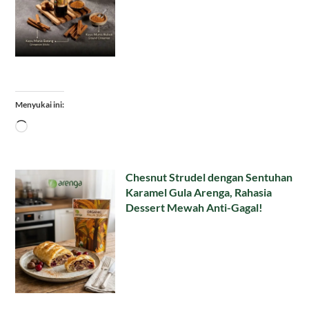
Menyukai ini:
Memuat...
Chesnut Strudel dengan Sentuhan
Karamel Gula Arenga, Rahasia
Dessert Mewah Anti-Gagal!