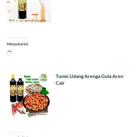
Menyukai ini:
Memuat...
Tumis Udang Arenga Gula Aren
Cair