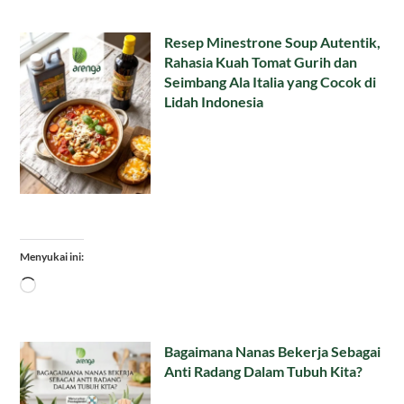
Resep Minestrone Soup Autentik,
Rahasia Kuah Tomat Gurih dan
Seimbang Ala Italia yang Cocok di
Lidah Indonesia
Menyukai ini:
Memuat...
Bagaimana Nanas Bekerja Sebagai
Anti Radang Dalam Tubuh Kita?