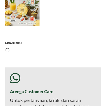
Menyukai ini:
Memuat...
Arenga Customer Care
Untuk pertanyaan, kritik, dan saran