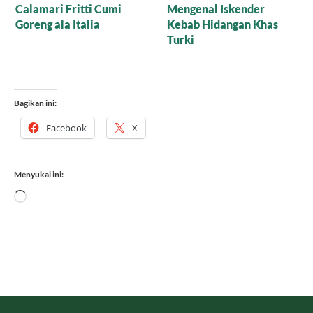
enal Iskender
Sup Gurame Sayur Asin
Resep 
b Hidangan Khas
Mala – Sensasi Pedas dan
Autent
i
Gurih
Tomat 
Seimba
Cocok 
Bagikan ini:
Facebook
X
Menyukai ini:
Memuat...