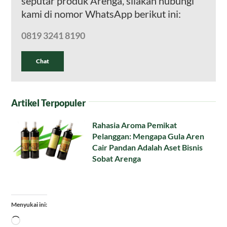
seputar produk Arenga, silakan hubungi
kami di nomor WhatsApp berikut ini:
0819 3241 8190
Chat
Artikel Terpopuler
Rahasia Aroma Pemikat
Pelanggan: Mengapa Gula Aren
Cair Pandan Adalah Aset Bisnis
Sobat Arenga
Menyukai ini:
Memuat...