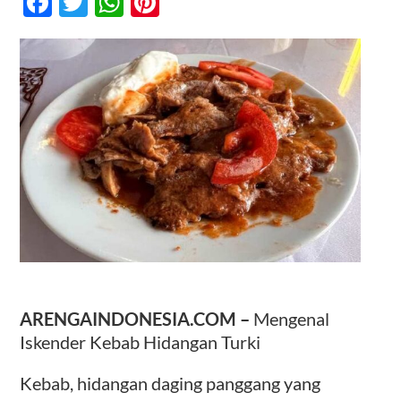
Facebook
Twitter
WhatsApp
Pinterest
Hidangan
Khas
Turki
Kontak
ARENGAINDONESIA.COM –
Mengenal
Iskender Kebab Hidangan Turki
Kebab, hidangan daging panggang yang