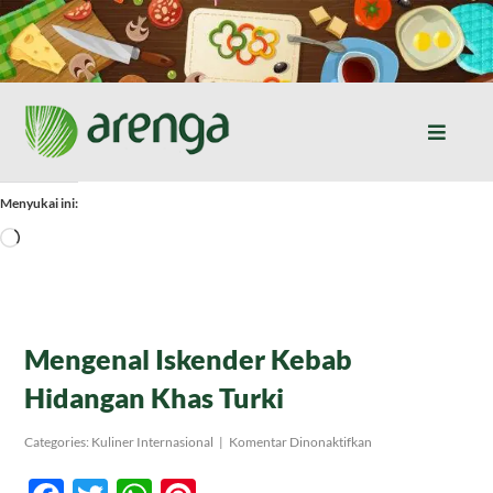
Skip
to
content
Toggle
Naviga
Home
Menyukai ini:
Memuat...
Resep Masakan
Jurnal
Mengenal Iskender Kebab
Hidangan Khas Turki
Tentang Kami
pada
Categories:
Kuliner Internasional
|
Komentar Dinonaktifkan
Mengenal
Iskender
Produk
Kebab