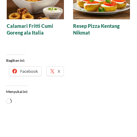
Sup Gurame Sayur Asin
Resep Minestrone Soup
Mala – Sensasi Pedas dan
Autentik, Rahasia Kuah
Gurih
Tomat Gurih dan
Seimbang Ala Italia yang
Cocok di Lidah Indonesia
Bagikan ini:
Facebook
X
Menyukai ini:
Memuat...