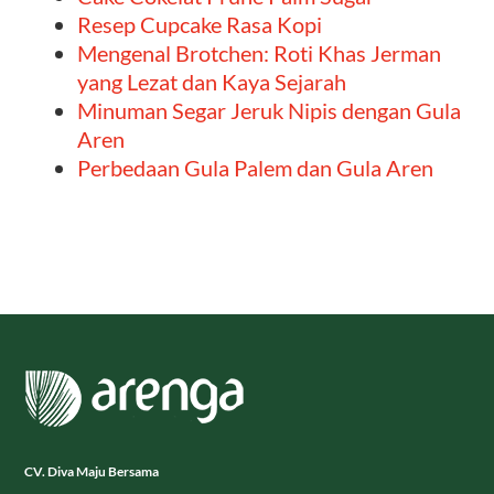
Resep Cupcake Rasa Kopi
Mengenal Brotchen: Roti Khas Jerman
yang Lezat dan Kaya Sejarah
Minuman Segar Jeruk Nipis dengan Gula
Aren
Perbedaan Gula Palem dan Gula Aren
CV. Diva Maju Bersama