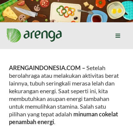
Skip
to
content
Toggle
Naviga
Home
ARENGAINDONESIA.COM –
Setelah
Resep Masakan
berolahraga atau melakukan aktivitas berat
lainnya, tubuh seringkali merasa lelah dan
Jurnal
kekurangan energi. Saat seperti ini, kita
membutuhkan asupan energi tambahan
untuk memulihkan stamina. Salah satu
Tentang Kami
pilihan yang tepat adalah
minuman cokelat
penambah energi
.
Produk