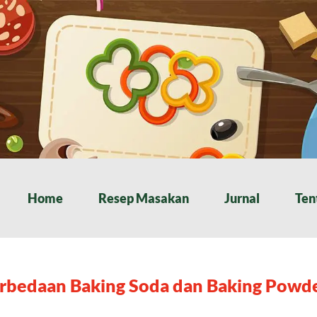
Home
Resep Masakan
Jurnal
Ten
rbedaan Baking Soda dan Baking Powd