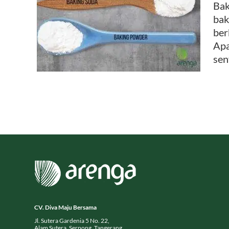
Bak
bak
Baking
ber
Apa
sen
CV. Diva Maju Bersama
Jl. Sutera Gardenia 5 No. 22,
Alam Sutera, Serpong, Tangerang