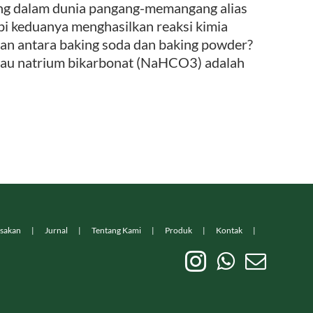
ing dalam dunia pangang-memangang alias
pi keduanya menghasilkan reaksi kimia
aan antara baking soda dan baking powder?
tau natrium bikarbonat (NaHCO3) adalah
sakan
Jurnal
Tentang Kami
Produk
Kontak