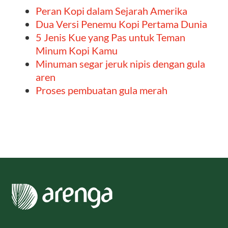
Peran Kopi dalam Sejarah Amerika
Dua Versi Penemu Kopi Pertama Dunia
5 Jenis Kue yang Pas untuk Teman
Minum Kopi Kamu
Minuman segar jeruk nipis dengan gula
aren
Proses pembuatan gula merah