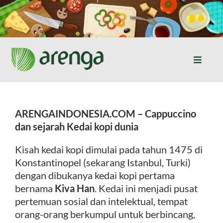
Skip
to
content
Toggle
Naviga
Home
ARENGAINDONESIA.COM –
Cappuccino
Resep Masakan
dan sejarah Kedai kopi dunia
Kisah kedai kopi dimulai pada tahun 1475 di
Jurnal
Konstantinopel (sekarang Istanbul, Turki)
dengan dibukanya kedai kopi pertama
Tentang Kami
bernama
Kiva Han
. Kedai ini menjadi pusat
pertemuan sosial dan intelektual, tempat
orang-orang berkumpul untuk berbincang,
Produk