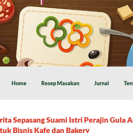
Home
Resep Masakan
Jurnal
Ten
rita Sepasang Suami Istri Perajin Gula A
tuk Bisnis Kafe dan Bakery