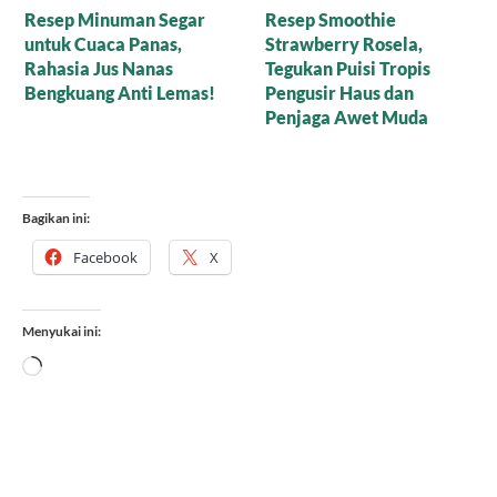
Resep Smoothies untuk
Cara Membuat
Kecantikan Kulit,
Cinnamon Latte dengan
Rahasia Fair Skin
Liquid Palm Sugar, Bikin
Glowing Sambil Leyeh-
Resep Rahasia Kafe yang
Leyeh
Mudah di Rumah
Bagikan ini:
Facebook
X
Menyukai ini:
Memuat...