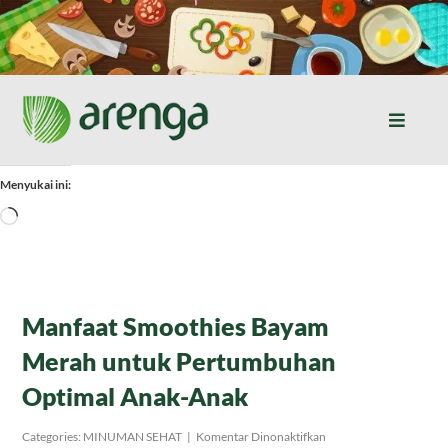
Skip
to
content
Toggle
Naviga
Home
Menyukai ini:
Memuat...
Resep Masakan
Jurnal
Manfaat Smoothies Bayam
Merah untuk Pertumbuhan
Tentang Kami
Optimal Anak-Anak
Produk
pada
Categories:
MINUMAN SEHAT
|
Komentar Dinonaktifkan