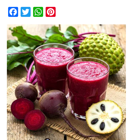
Manfaat
Smoothies
Facebook
Twitter
WhatsApp
Pinterest
Bayam
Merah
Kontak
untuk
Pertumbuhan
Optimal
Anak-
Anak