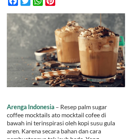
Facebook
Twitter
WhatsApp
Pinterest
Coffee
Mocktails
Kontak
Arenga Indonesia
– Resep palm sugar
coffee mocktails ato mocktail cofee di
bawah ini terinspirasi oleh kopi susu gula
aren. Karena secara bahan dan cara
pembuatannya tak jauh beda. Yang