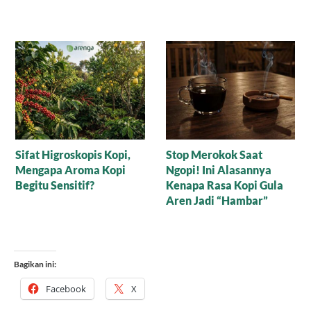
Misteri Secangkir Kopi,
Tradisi Unik Minum Kopi
Mengungkap Keajaiban
di Sulawesi Selatan,
Alam
Mengunyah Gula Aren
Sebelum Menyeruput
Bagikan ini:
Facebook
X