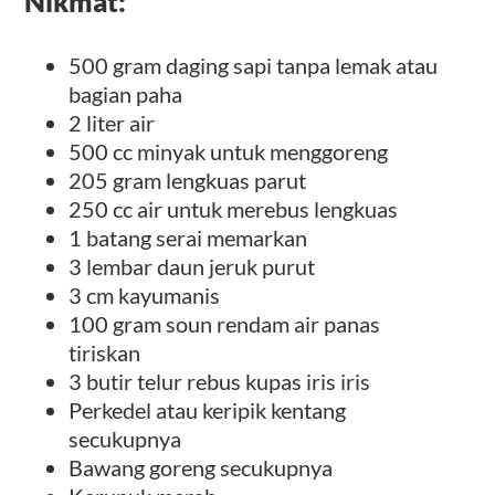
Nikmat:
500 gram daging sapi tanpa lemak atau
bagian paha
2 liter air
500 cc minyak untuk menggoreng
205 gram lengkuas parut
250 cc air untuk merebus lengkuas
1 batang serai memarkan
3 lembar daun jeruk purut
3 cm kayumanis
100 gram soun rendam air panas
tiriskan
3 butir telur rebus kupas iris iris
Perkedel atau keripik kentang
secukupnya
Bawang goreng secukupnya