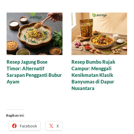
Manisnya Cokelat
Puding Tempe untuk
Cornflakes Gula Aren,
Anak yang Suka Pilih-
Mari Nikmati Camilan
Pilih Makanan
Sehat yang Mewah
Bagikan ini:
Facebook
X