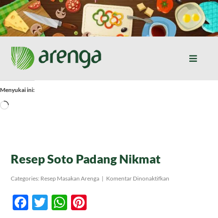
Skip
to
content
Toggle
Naviga
Home
Menyukai ini:
Memuat...
Resep Masakan
Jurnal
Resep Soto Padang Nikmat
pada
Categories:
Resep Masakan Arenga
|
Komentar Dinonaktifkan
Tentang Kami
Resep
Soto
Facebook
Twitter
WhatsApp
Pinterest
Padang
Nikmat
Produk