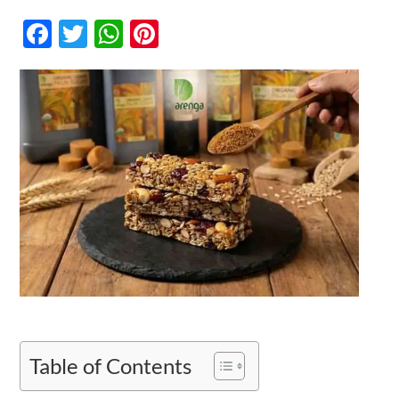
Gula
Aren
Facebook
Twitter
WhatsApp
Pinterest
vs
Lonjakan
Kontak
Insulin
–
Solusi
Manis
Diet
Rendah
GI
untuk
Pre-
Diabetik
Table of Contents