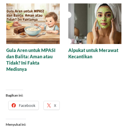
Cincau Hijau, Solusi
Perbandingan Gula Aren
Alami untuk Gangguan
dan Gula Pasir: Mana
Pencernaan
yang Lebih Manis untuk
Tubuhmu?
Bagikan ini:
Facebook
X
Menyukai ini: