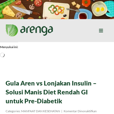
Skip
to
content
Toggle
Naviga
Home
Menyukai ini:
Memuat...
Resep Masakan
Jurnal
Gula Aren vs Lonjakan Insulin –
Solusi Manis Diet Rendah GI
Tentang Kami
untuk Pre-Diabetik
Produk
pada
Categories:
MANFAAT DAN KESEHATAN
|
Komentar Dinonaktifkan