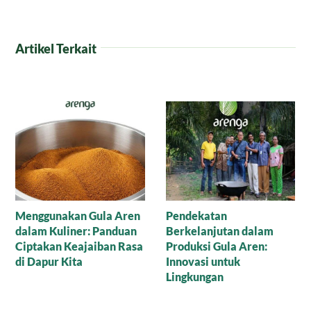
Artikel Terkait
Menjejak Sejarah dan
Perbedaan Gula Aren
Kearifan Lokal di Balik
dan Gula Merah: Si Manis
Cetakan Gula Batok
Mana yang Paling Setia
Menemani Harimu?