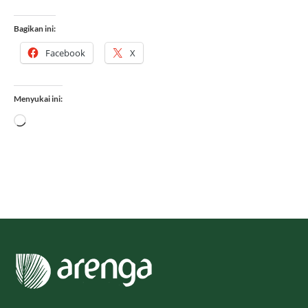
Bagikan ini:
Facebook
X
Menyukai ini:
Memuat...
CV. Diva Maju Bersama