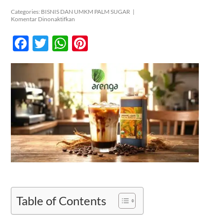
Categories:
BISNIS DAN UMKM PALM SUGAR
|
pada
Komentar Dinonaktifkan
Kontak
Cara
Memilih
Facebook
Twitter
WhatsApp
Pinterest
Gula
Merah
Cair
Terbaik
untuk
Kopi
dan
Masakan
(Kenali
Bedanya
dengan
Gula
Aren)
Table of Contents