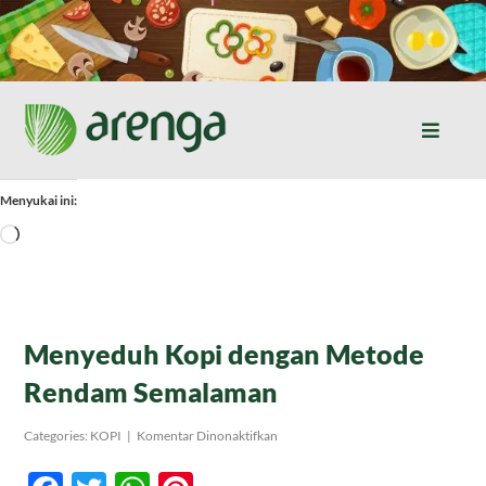
Skip
to
content
Toggle
Naviga
Home
Menyukai ini:
Memuat...
Resep Masakan
Jurnal
Menyeduh Kopi dengan Metode
Rendam Semalaman
Tentang Kami
pada
Categories:
KOPI
|
Komentar Dinonaktifkan
Menyeduh
Kopi
Produk
dengan