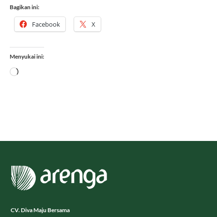
Bagikan ini:
Facebook
X
Menyukai ini:
Memuat...
CV. Diva Maju Bersama