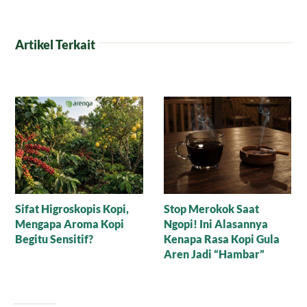
Artikel Terkait
Misteri Secangkir Kopi,
Tradisi Unik Minum Kopi
Mengungkap Keajaiban
di Sulawesi Selatan,
Alam
Mengunyah Gula Aren
Sebelum Menyeruput