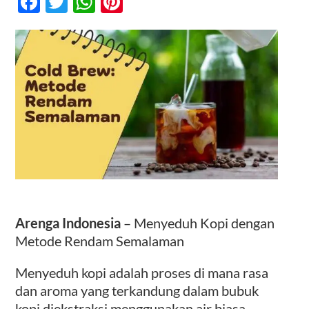
Facebook
Twitter
WhatsApp
Pinterest
Metode
Rendam
Semalaman
Kontak
Arenga Indonesia
– Menyeduh Kopi dengan
Metode Rendam Semalaman
Menyeduh kopi adalah proses di mana rasa
dan aroma yang terkandung dalam bubuk
kopi diekstraksi menggunakan air biasa.