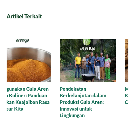
Artikel Terkait
Menjejak Sejarah dan
Perbedaan Gula Aren
Kearifan Lokal di Balik
dan Gula Merah: Si Manis
Cetakan Gula Batok
Mana yang Paling Setia
Menemani Harimu?