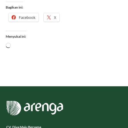
Bagikan ini:
Facebook
X
Menyukai ini:
Memuat...
CV. Diva Maju Bersama