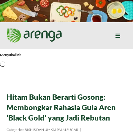
Skip
to
content
Toggle
Naviga
Home
Menyukai ini:
Memuat...
Resep Masakan
Jurnal
Hitam Bukan Berarti Gosong:
Membongkar Rahasia Gula Aren
Tentang Kami
‘Black Gold’ yang Jadi Rebutan
Produk
Categories:
BISNIS DAN UMKM PALM SUGAR
|