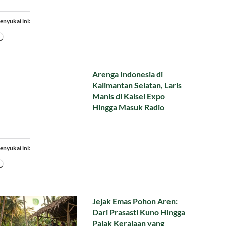
enyukai ini:
Memuat...
Arenga Indonesia di
Kalimantan Selatan, Laris
Manis di Kalsel Expo
Hingga Masuk Radio
enyukai ini:
Memuat...
Jejak Emas Pohon Aren:
Dari Prasasti Kuno Hingga
Pajak Kerajaan yang