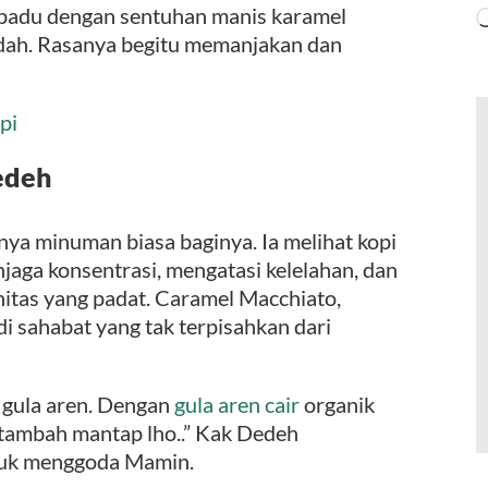
rpadu dengan sentuhan manis karamel
dah. Rasanya begitu memanjakan dan
pi
edeh
a minuman biasa baginya. Ia melihat kopi
aga konsentrasi, mengatasi kelelahan, dan
itas yang padat. Caramel Macchiato,
i sahabat yang tak terpisahkan dari
u gula aren. Dengan
gula aren cair
organik
a tambah mantap lho..” Kak Dedeh
uk menggoda Mamin.