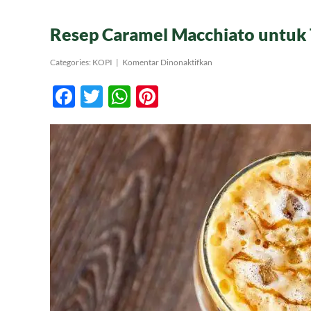
Resep Caramel Macchiato untuk 
pada
Categories:
KOPI
|
Komentar Dinonaktifkan
Resep
Caramel
Facebook
Twitter
WhatsApp
Pinterest
Macchiato
untuk
Teman
yang
Selalu
Sibuk