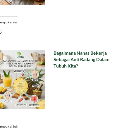
enyukai ini:
Memuat...
Bagaimana Nanas Bekerja
Sebagai Anti Radang Dalam
Tubuh Kita?
enyukai ini: