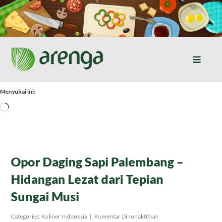
Skip
to
content
Toggle
Naviga
Home
Menyukai ini:
Memuat...
Resep Masakan
Jurnal
Opor Daging Sapi Palembang –
Hidangan Lezat dari Tepian
Tentang Kami
Sungai Musi
Produk
pada
Categories:
Kuliner Indonesia
|
Komentar Dinonaktifkan