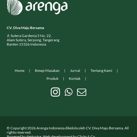
CV. Diva Maju Bersama
Jl. Sutera Gardenia 5 No. 22,
Alam Sutera, Serpong, Tangerang
Banten 15326 Indonesia
Home
Resep Masakan
Jurnal
Tentang Kami
Produk
Kontak
© Copyright
2026
Arenga Indonesia dikelola oleh CV. Diva Maju Bersama. All
rights reserved.
Powered by
deHostre
. Web development by
Clicks & Co.