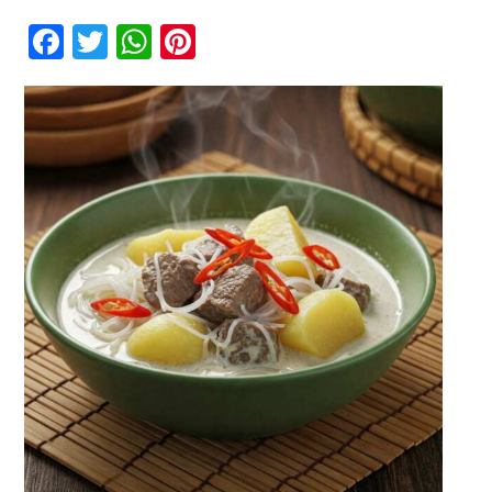
Opor
Daging
Facebook
Twitter
WhatsApp
Pinterest
Sapi
Palembang
Kontak
–
Hidangan
Lezat
dari
Tepian
Sungai
Musi