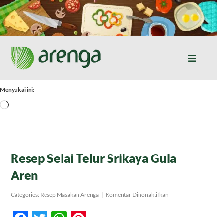
Skip
to
content
Toggle
Naviga
Home
Menyukai ini:
Memuat...
Resep Masakan
Jurnal
Resep Selai Telur Srikaya Gula
Aren
Tentang Kami
pada
Categories:
Resep Masakan Arenga
|
Komentar Dinonaktifkan
Resep
Selai
Produk
Telur