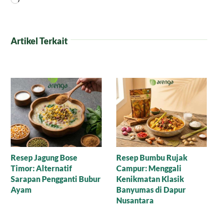
Artikel Terkait
Manisnya Cokelat
Puding Tempe untuk
Cornflakes Gula Aren,
Anak yang Suka Pilih-
Mari Nikmati Camilan
Pilih Makanan
Sehat yang Mewah