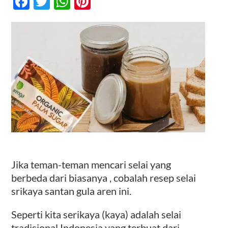
Facebook
Twitter
WhatsApp
Pinterest
Srikaya
Gula
Aren
Kontak
Jika teman-teman mencari selai yang
berbeda dari biasanya , cobalah resep selai
srikaya santan gula aren ini.
Seperti kita serikaya (kaya) adalah selai
tradisional Indonesia yang terbuat dari