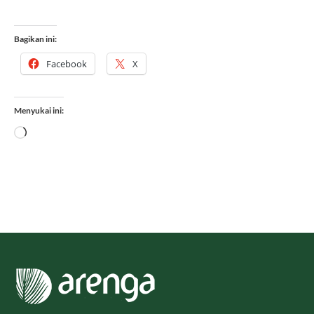
Bagikan ini:
Facebook
X
Menyukai ini:
Memuat...