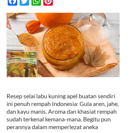
Facebook
Twitter
WhatsApp
Pinterest
Apel
Gula
Aren
Kontak
Organik
Resep selai labu kuning apel buatan sendiri
ini penuh rempah Indonesia: Gula aren, jahe,
dan kayu manis. Aroma dan khasiat rempah
sudah terkenal kemana-mana. Begitu pun
perannya dalam memperlezat aneka