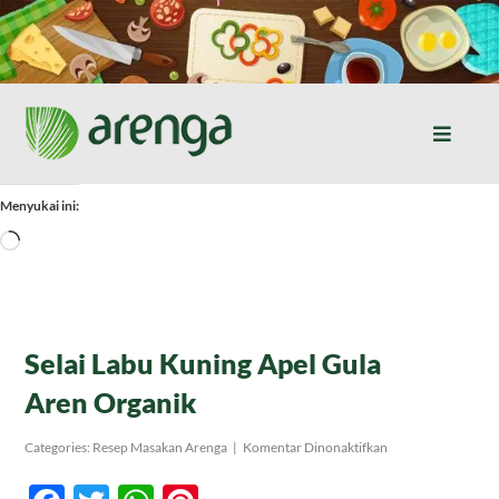
Skip
to
content
Toggle
Naviga
Home
Menyukai ini:
Memuat...
Resep Masakan
Jurnal
Selai Labu Kuning Apel Gula
Aren Organik
Tentang Kami
pada
Categories:
Resep Masakan Arenga
|
Komentar Dinonaktifkan
Selai
Labu
Produk
Kuning