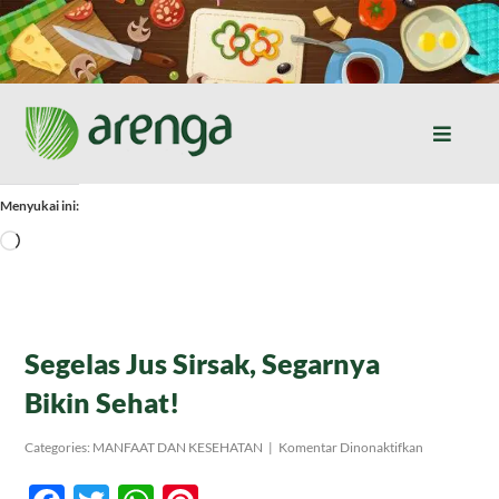
Skip
to
content
Toggle
Naviga
Home
Menyukai ini:
Memuat...
Resep Masakan
Jurnal
Segelas Jus Sirsak, Segarnya
Bikin Sehat!
Tentang Kami
pada
Categories:
MANFAAT DAN KESEHATAN
|
Komentar Dinonaktifkan
Segelas
Jus
Produk
Sirsak,