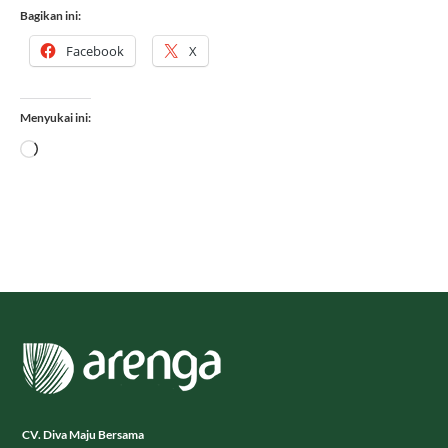
Bagikan ini:
Facebook
X
Menyukai ini:
Memuat...
CV. Diva Maju Bersama