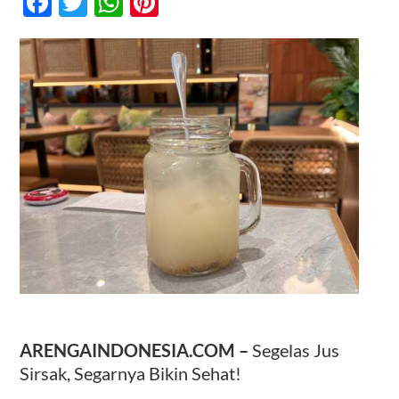
Facebook
Twitter
WhatsApp
Pinterest
Segarnya
Bikin
Sehat!
Kontak
ARENGAINDONESIA.COM –
Segelas Jus
Sirsak, Segarnya Bikin Sehat!