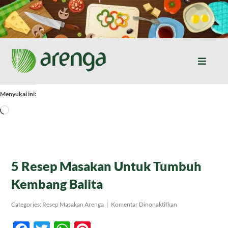
Skip
to
content
Toggle
Naviga
Home
Menyukai ini:
Memuat...
Resep Masakan
Jurnal
5 Resep Masakan Untuk Tumbuh
Kembang Balita
Tentang Kami
pada
Categories:
Resep Masakan Arenga
|
Komentar Dinonaktifkan
5
Resep
Produk
Masakan