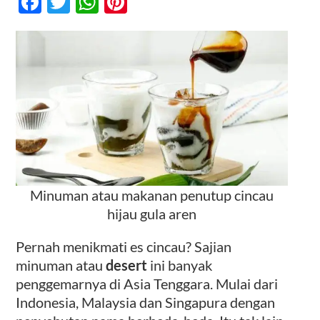
Facebook
Twitter
WhatsApp
Pinterest
Aren,
Ide
Bisnis
Kontak
Minuman
Minuman atau makanan penutup cincau
hijau gula aren
Pernah menikmati es cincau? Sajian
minuman atau
desert
ini banyak
penggemarnya di Asia Tenggara. Mulai dari
Indonesia, Malaysia dan Singapura dengan