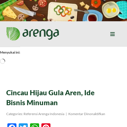
Skip
to
content
Toggle
Naviga
Home
Menyukai ini:
Memuat...
Resep Masakan
Jurnal
Cincau Hijau Gula Aren, Ide
Bisnis Minuman
Tentang Kami
pada
Categories:
Referensi Arenga Indonesia
|
Komentar Dinonaktifkan
Cincau
Hijau
Produk
Gula