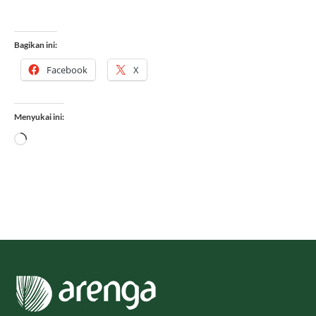
Bagikan ini:
Facebook
X
Menyukai ini:
Memuat...