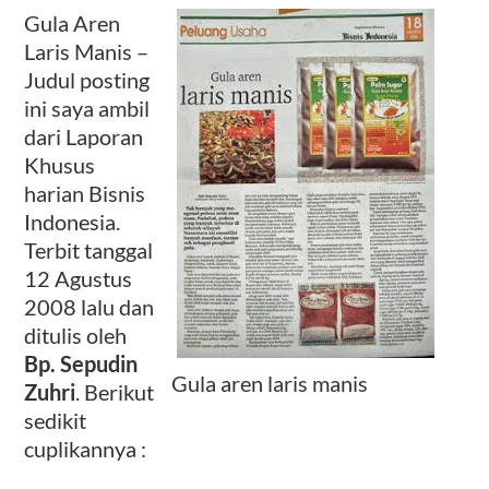
Gula Aren
Laris Manis –
Kontak
Judul posting
ini saya ambil
dari Laporan
Khusus
harian Bisnis
Indonesia.
Terbit tanggal
12 Agustus
2008 lalu dan
ditulis oleh
Bp. Sepudin
Gula aren laris manis
Zuhri
. Berikut
sedikit
cuplikannya :