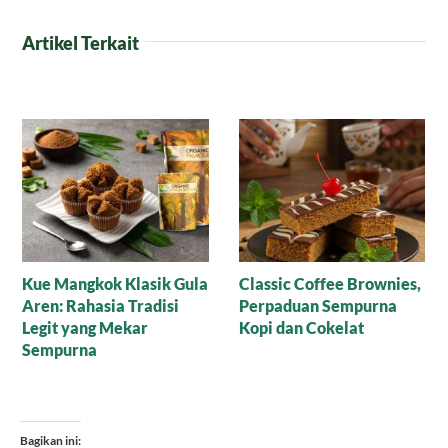
Artikel Terkait
rownies,
Resep Nagasari Tape,
Mana yang Lebih 
purna
Peluang Bisnis
untuk Baking: Gul
t
Menggiurkan!
Cair Organik atau 
Bubuk?
Bagikan ini: