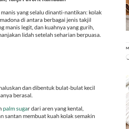
manis yang selalu dinanti-nantikan: kolak
rimadona di antara berbagai jenis takjil
ng manis legit, dan kuahnya yang gurih,
manjakan lidah setelah seharian berpuasa.
M
dihaluskan dan dibentuk bulat-bulat kecil
manya berasal.
ah
palm suga
r dari aren yang kental,
an santan membuat kuah kolak semakin