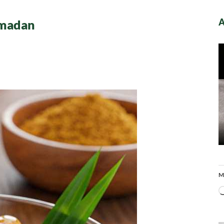
A
Ramadan
M