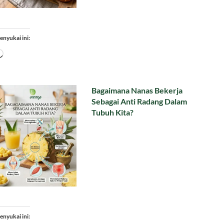
enyukai ini:
Memuat...
Bagaimana Nanas Bekerja
Sebagai Anti Radang Dalam
Tubuh Kita?
enyukai ini: