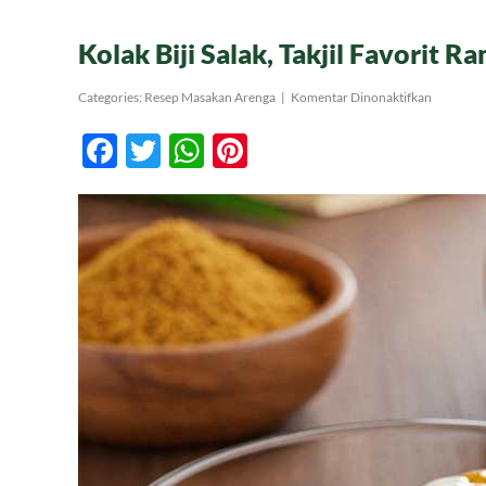
Kolak Biji Salak, Takjil Favorit 
pada
Categories:
Resep Masakan Arenga
|
Komentar Dinonaktifkan
Kolak
Biji
Facebook
Twitter
WhatsApp
Pinterest
Salak,
Takjil
Favorit
Ramadan