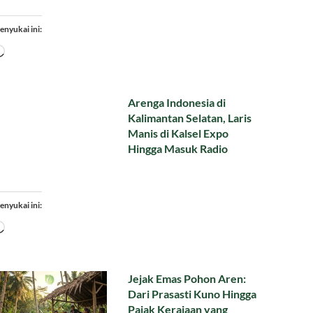
enyukai ini:
Memuat...
Arenga Indonesia di
Kalimantan Selatan, Laris
Manis di Kalsel Expo
Hingga Masuk Radio
enyukai ini:
Memuat...
Jejak Emas Pohon Aren:
Dari Prasasti Kuno Hingga
Pajak Kerajaan yang