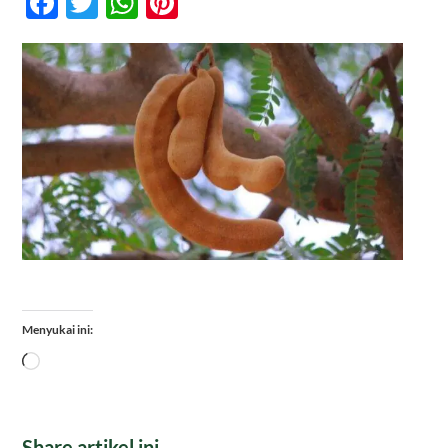
Facebook
Twitter
WhatsApp
Pinterest
Untuk
Kesehatan
Kontak
Menyukai ini:
Memuat...
Share artikel ini