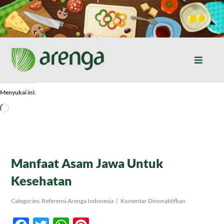
Skip
to
content
Toggle
Naviga
Home
Menyukai ini:
Memuat...
Resep Masakan
Jurnal
Manfaat Asam Jawa Untuk
Kesehatan
Tentang Kami
pada
Categories:
Referensi Arenga Indonesia
|
Komentar Dinonaktifkan
Manfaat
Asam
Produk
Jawa