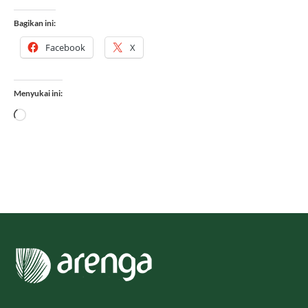
Bagikan ini:
Facebook
X
Menyukai ini:
Memuat...