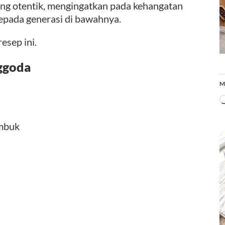
ng otentik, mengingatkan pada kehangatan
kepada generasi di bawahnya.
esep ini.
ggoda
M
umbuk