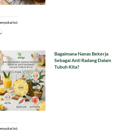
enyukai ini:
Memuat...
Bagaimana Nanas Bekerja
Sebagai Anti Radang Dalam
Tubuh Kita?
enyukai ini: