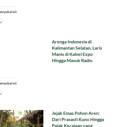
enyukai ini:
Memuat...
Arenga Indonesia di
Kalimantan Selatan, Laris
Manis di Kalsel Expo
Hingga Masuk Radio
enyukai ini:
Memuat...
Jejak Emas Pohon Aren:
Dari Prasasti Kuno Hingga
Pajak Kerajaan yang