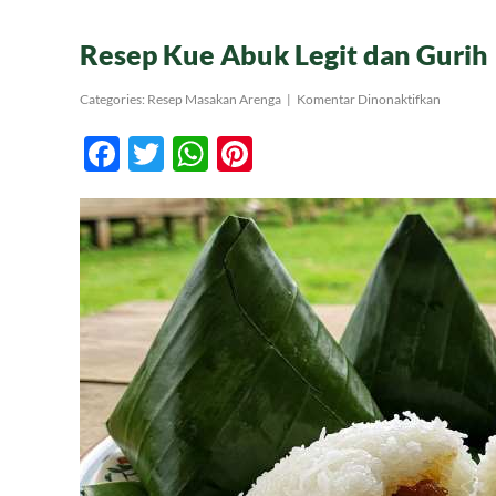
Resep Kue Abuk Legit dan Gurih
pada
Categories:
Resep Masakan Arenga
|
Komentar Dinonaktifkan
Resep
Kue
Facebook
Twitter
WhatsApp
Pinterest
Abuk
Legit
dan
Gurih