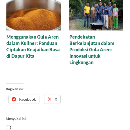
Menjejak Sejarah dan
Perbedaan Gula Aren
Kearifan Lokal di Balik
dan Gula Merah: Si Manis
Cetakan Gula Batok
Mana yang Paling Setia
Menemani Harimu?
Bagikan ini:
Facebook
X
Menyukai ini:
Memuat...