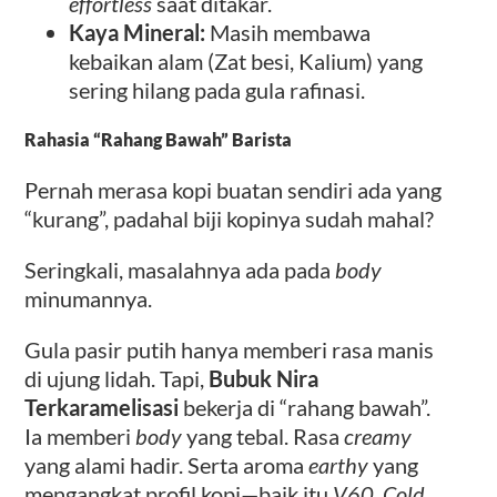
effortless
saat ditakar.
Kaya Mineral:
Masih membawa
kebaikan alam (Zat besi, Kalium) yang
sering hilang pada gula rafinasi.
Rahasia “Rahang Bawah” Barista
Pernah merasa kopi buatan sendiri ada yang
“kurang”, padahal biji kopinya sudah mahal?
Seringkali, masalahnya ada pada
body
minumannya.
Gula pasir putih hanya memberi rasa manis
di ujung lidah. Tapi,
Bubuk Nira
Terkaramelisasi
bekerja di “rahang bawah”.
Ia memberi
body
yang tebal. Rasa
creamy
yang alami hadir. Serta aroma
earthy
yang
mengangkat profil kopi—baik itu
V60
,
Cold