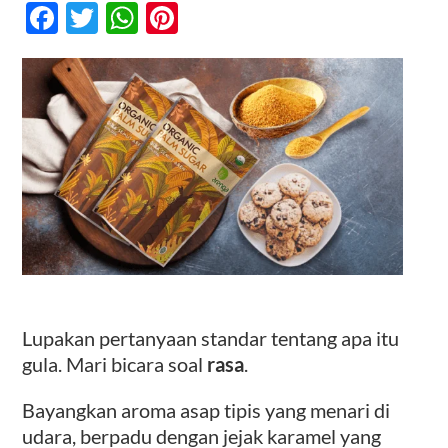
Facebook
Twitter
WhatsApp
Pinterest
Manis,
Ini
“Emas”
Kontak
Cokelat
untuk
Lidah
Dunia
Lupakan pertanyaan standar tentang apa itu
gula. Mari bicara soal
rasa
.
Bayangkan aroma asap tipis yang menari di
udara, berpadu dengan jejak karamel yang