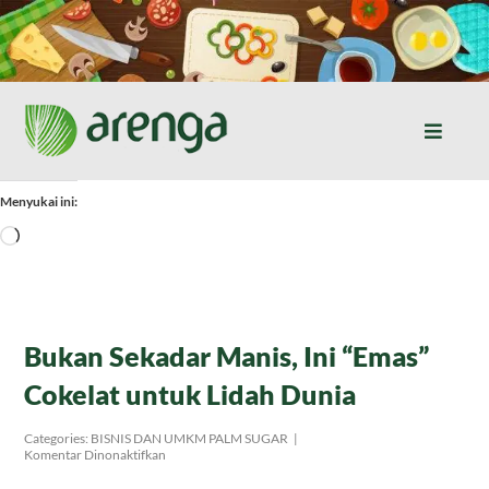
Skip
to
content
Toggle
Naviga
Home
Menyukai ini:
Memuat...
Resep Masakan
Jurnal
Bukan Sekadar Manis, Ini “Emas”
Cokelat untuk Lidah Dunia
Tentang Kami
Categories:
BISNIS DAN UMKM PALM SUGAR
|
pada
Komentar Dinonaktifkan
Bukan
Produk
Sekadar