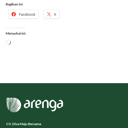
Bagikan ini:
Facebook
X
Menyukai ini:
Memuat...
CV. Diva Maju Bersama