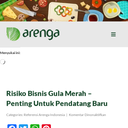
Skip
to
content
Toggle
Naviga
Home
Menyukai ini:
Memuat...
Resep Masakan
Jurnal
Risiko Bisnis Gula Merah –
Penting Untuk Pendatang Baru
Tentang Kami
pada
Categories:
Referensi Arenga Indonesia
|
Komentar Dinonaktifkan
Risiko
Bisnis
Produk
Gula