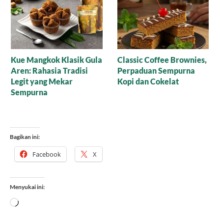
Resep Nagasari Tape,
Mana yang Lebih Bagus
Peluang Bisnis
untuk Baking: Gula Aren
Menggiurkan!
Cair Organik atau Versi
Bubuk?
Bagikan ini:
Facebook
X
Menyukai ini:
Memuat...