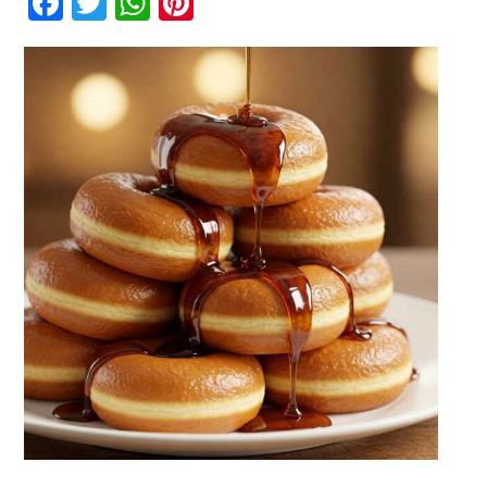
Facebook
Twitter
WhatsApp
Pinterest
Karamel
Gula
Aren
Kontak