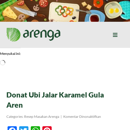
Skip
to
content
Toggle
Naviga
Home
Menyukai ini:
Memuat...
Resep Masakan
Jurnal
Donat Ubi Jalar Karamel Gula
Aren
Tentang Kami
pada
Categories:
Resep Masakan Arenga
|
Komentar Dinonaktifkan
Donat
Ubi
Produk
Jalar