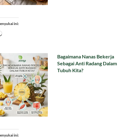
enyukai ini:
Memuat...
Bagaimana Nanas Bekerja
Sebagai Anti Radang Dalam
Tubuh Kita?
enyukai ini: