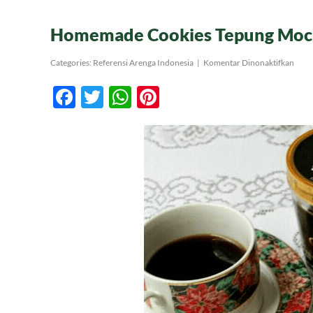
Homemade Cookies Tepung Mocaf
pada
Categories:
Referensi Arenga Indonesia
|
Komentar Dinonaktifkan
Hom
Cook
Facebook
Twitter
WhatsApp
Pinterest
Tepu
Moca
Biscu
Beba
Glut