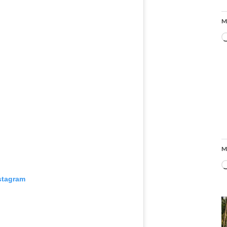
M
M
stagram