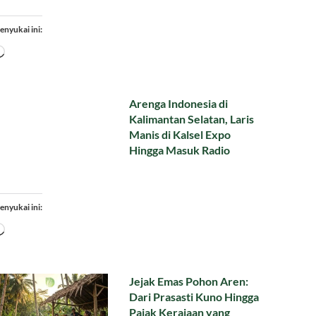
enyukai ini:
Memuat...
Arenga Indonesia di
Kalimantan Selatan, Laris
Manis di Kalsel Expo
Hingga Masuk Radio
enyukai ini:
Memuat...
Jejak Emas Pohon Aren:
Dari Prasasti Kuno Hingga
Pajak Kerajaan yang