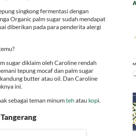
A
epung singkong fermentasi dengan
enga Organic palm sugar sudah mendapat
i diberikan pada para penderita alergi
rtemu?
m sugar diklaim oleh Caroline rendah
M
 Menemani tepung mocaf dan palm sugar
kandung butter atau oil. Dan Caroline
knya ini.
enak sebagai teman minum
teh
atau
kop
i.
 Tangerang