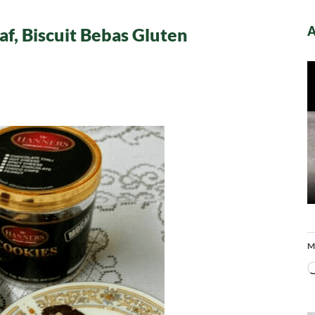
A
, Biscuit Bebas Gluten
emade
ies
ng
f,
it
s
en
M