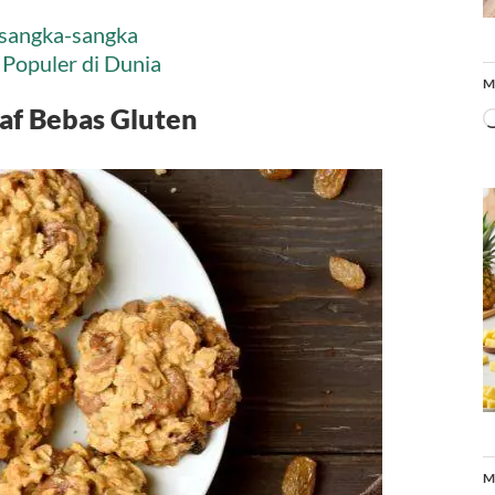
isangka-sangka
 Populer di Dunia
M
f Bebas Gluten
M