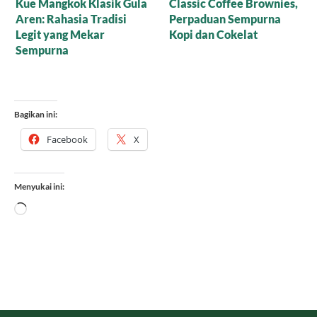
sic Coffee Brownies,
Resep Nagasari Tape,
Mana y
paduan Sempurna
Peluang Bisnis
untuk 
 dan Cokelat
Menggiurkan!
Cair O
Bubuk
Bagikan ini:
Facebook
X
Menyukai ini:
Memuat...