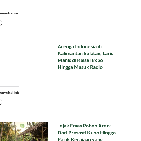
enyukai ini:
Memuat...
Arenga Indonesia di
Kalimantan Selatan, Laris
Manis di Kalsel Expo
Hingga Masuk Radio
enyukai ini:
Memuat...
Jejak Emas Pohon Aren:
Dari Prasasti Kuno Hingga
Pajak Kerajaan yang