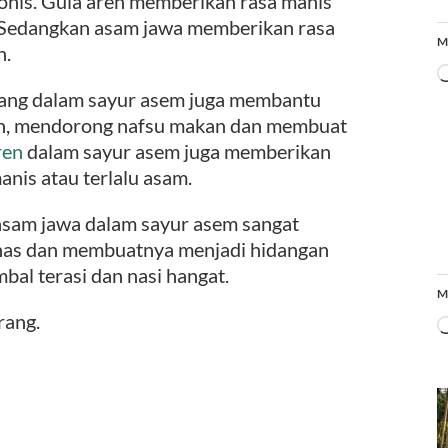
nis. Gula aren memberikan rasa manis
. Sedangkan asam jawa memberikan rasa
M
n.
bang dalam sayur asem juga membantu
dah, mendorong nafsu makan dan membuat
ren
dalam sayur asem juga memberikan
anis atau terlalu asam.
 asam jawa dalam sayur asem sangat
khas dan membuatnya menjadi hidangan
bal terasi dan nasi hangat.
M
rang.