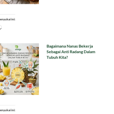
enyukai ini:
Memuat...
Bagaimana Nanas Bekerja
Sebagai Anti Radang Dalam
Tubuh Kita?
enyukai ini: