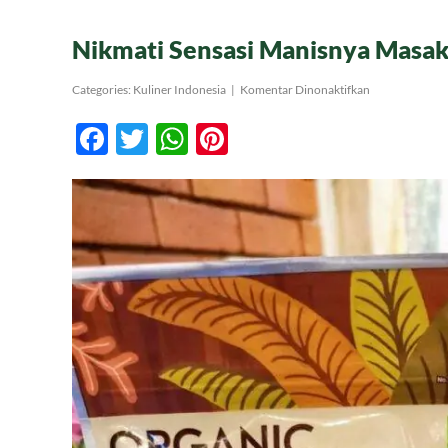
Nikmati Sensasi Manisnya Masak
pada
Categories:
Kuliner Indonesia
|
Komentar Dinonaktifkan
Nikmati
Sensasi
Facebook
Twitter
WhatsApp
Pinterest
Manisnya
Masakan
dengan
Gula
Aren
Alami