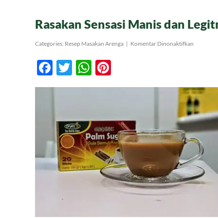
Rasakan Sensasi Manis dan Legi
pada
Categories:
Resep Masakan Arenga
|
Komentar Dinonaktifkan
Rasakan
Sensasi
Facebook
Twitter
WhatsApp
Pinterest
Manis
dan
Legitnya
Sarabba
Makassar
Gula
Aren