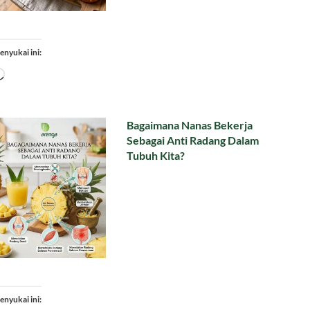
enyukai ini:
Memuat...
Bagaimana Nanas Bekerja
Sebagai Anti Radang Dalam
Tubuh Kita?
enyukai ini: