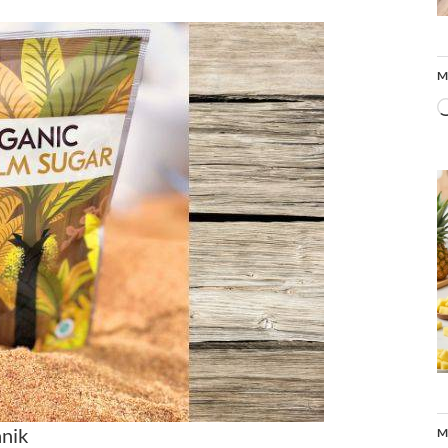
M
anik
M