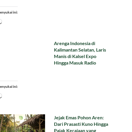
enyukai ini:
Memuat...
Arenga Indonesia di
Kalimantan Selatan, Laris
Manis di Kalsel Expo
Hingga Masuk Radio
enyukai ini:
Memuat...
Jejak Emas Pohon Aren:
Dari Prasasti Kuno Hingga
Pajak Kerajaan yang