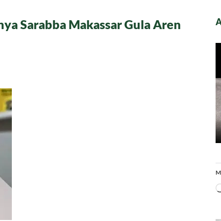
A
tnya Sarabba Makassar Gula Aren
M