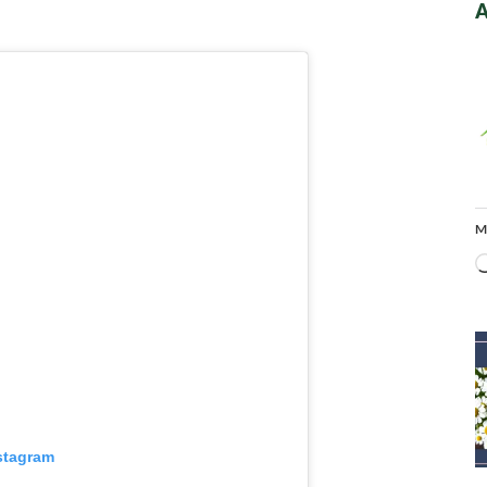
A
M
stagram