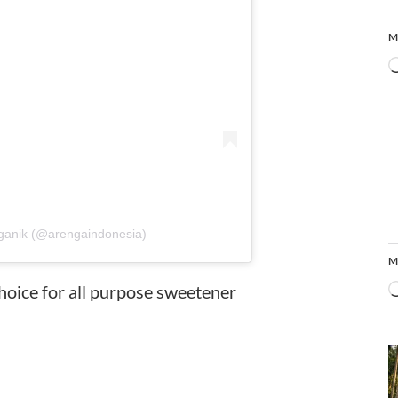
M
rganik (@arengaindonesia)
M
hoice for all purpose sweetener