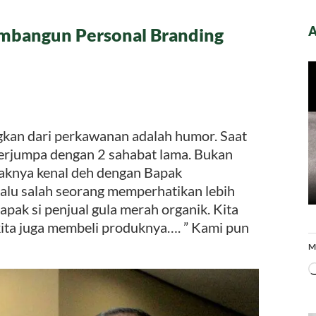
A
embangun Personal Branding
al
h
nik,
bangun
onal
gkan dari perkawanan adalah humor. Saat
ding
 berjumpa dengan 2 sahabat lama. Bukan
ayaknya kenal deh dengan Bapak
 Lalu salah seorang memperhatikan lebih
apak si penjual gula merah organik. Kita
ita juga membeli produknya…. ” Kami pun
M