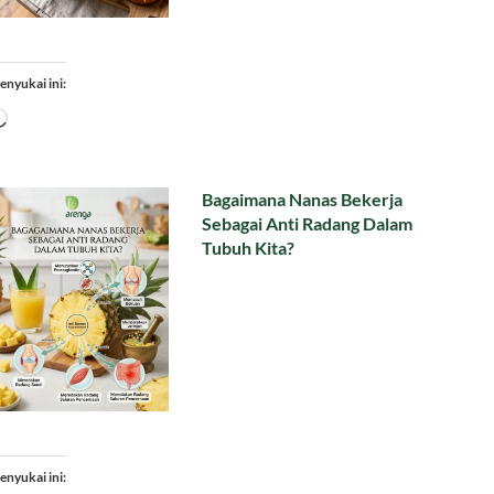
enyukai ini:
Memuat...
Bagaimana Nanas Bekerja
Sebagai Anti Radang Dalam
Tubuh Kita?
enyukai ini: