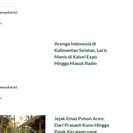
enyukai ini:
Memuat...
Arenga Indonesia di
Kalimantan Selatan, Laris
Manis di Kalsel Expo
Hingga Masuk Radio
enyukai ini:
Memuat...
Jejak Emas Pohon Aren:
Dari Prasasti Kuno Hingga
Pajak Kerajaan yang