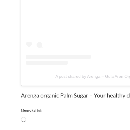
A post shared by Arenga – Gula Aren O
Arenga organic Palm Sugar – Your healthy c
Menyukai ini:
Memuat...