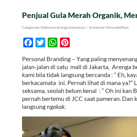
Penjual Gula Merah Organik, M
pada
Categories:
Referensi Arenga Indonesia
|
Komentar Dinonaktifkan
Penju
Gula
Facebook
Twitter
WhatsApp
Pinterest
Mera
Orga
Mem
Pers
Personal Branding – Yang paling menyenan
Bran
jalan-jalan di satu mall di Jakarta, Arenga
kami bila tidak langsung bercanda : “ Eh, k
berkacamata ini. Pernah lihat di mana ya?”
seksama, seolah belum kenal : “ Oh ini kan B
pernah bertemu di JCC saat pameran. Dan k
langsung
ngakak
.