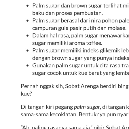
Palm sugar dan brown sugar terlihat m
baku dan proses pembuatan.
Palm sugar berasal dari nira pohon pa
campuran gula pasir putih dan molase.
Dalam hal rasa, palm sugar menawarka
sugar memiliki aroma toffee.
Palm sugar memiliki indeks glikemik le
dengan brown sugar yang punya indeks l
Gunakan palm sugar untuk cita rasa tr
sugar cocok untuk kue barat yang lemb
Pernah nggak sih, Sobat Arenga berdiri bin
kue?
Di tangan kiri pegang
palm sugar
, di tangan
sama-sama kecoklatan. Bentuknya pun nyar
“Ah, paling rasanya sama aja,” pikir Sobat Ar