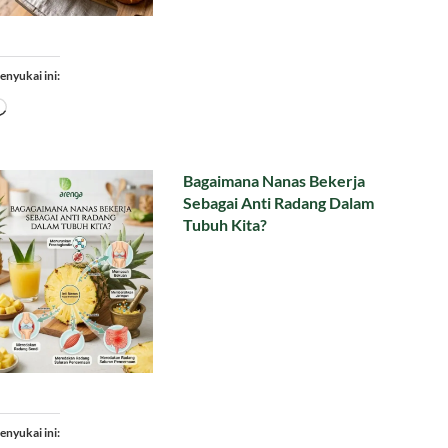
enyukai ini:
Memuat...
Bagaimana Nanas Bekerja
Sebagai Anti Radang Dalam
Tubuh Kita?
enyukai ini: