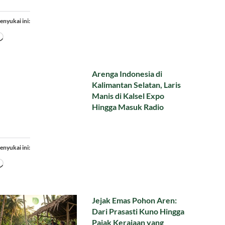
enyukai ini:
Memuat...
Arenga Indonesia di
Kalimantan Selatan, Laris
Manis di Kalsel Expo
Hingga Masuk Radio
enyukai ini:
Memuat...
Jejak Emas Pohon Aren:
Dari Prasasti Kuno Hingga
Pajak Kerajaan yang