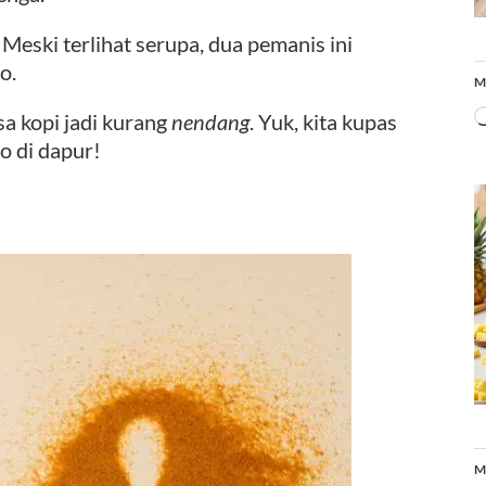
 Meski terlihat serupa, dua pemanis ini
o.
M
asa kopi jadi kurang
nendang
. Yuk, kita kupas
o di dapur!
M