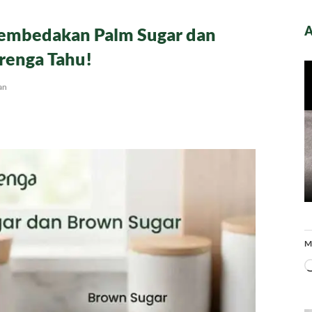
A
Membedakan Palm Sugar dan
renga Tahu!
pada
an
Serupa
Tapi
Tak
Sama:
Rahasia
Membedakan
Palm
Sugar
dan
Brown
Sugar
yang
Wajib
Sobat
Arenga
M
Tahu!