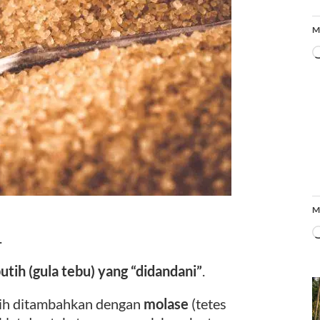
M
M
.
putih (gula tebu) yang “didandani”
.
tih ditambahkan dengan
molase
(tetes