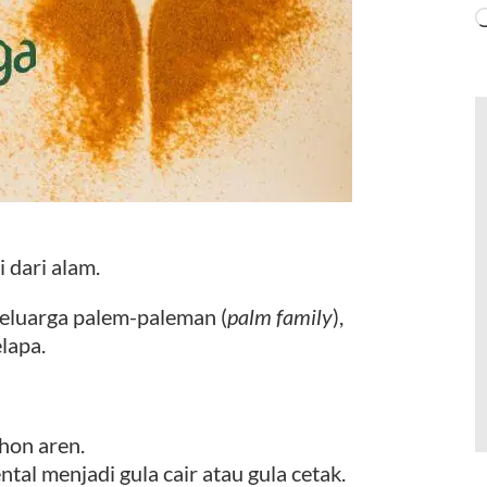
 dari alam.
 keluarga palem-paleman (
palm family
),
elapa.
hon aren.
al menjadi gula cair atau gula cetak.