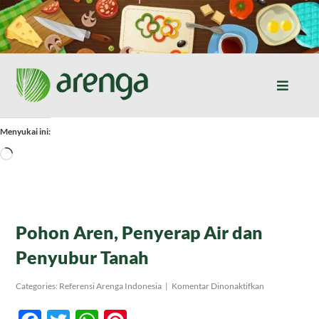
Skip
to
content
Toggle
Naviga
Home
Menyukai ini:
Memuat...
Resep Masakan
Jurnal
Pohon Aren, Penyerap Air dan
Penyubur Tanah
Tentang Kami
pada
Categories:
Referensi Arenga Indonesia
|
Komentar Dinonaktifkan
Pohon
Aren,
Produk
Penyerap