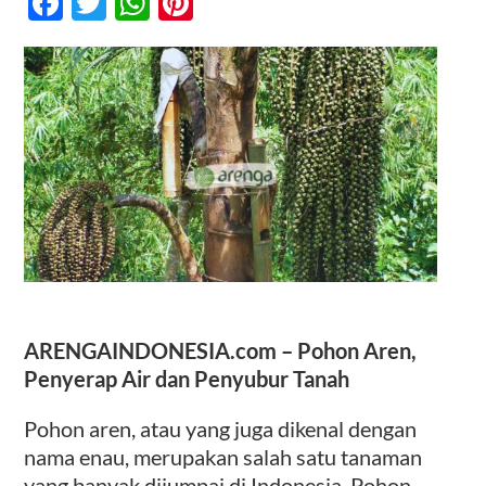
Facebook
Twitter
WhatsApp
Pinterest
Air
dan
Penyubur
Kontak
Tanah
ARENGAINDONESIA.com –
Pohon Aren,
Penyerap Air dan Penyubur Tanah
Pohon aren, atau yang juga dikenal dengan
nama enau, merupakan salah satu tanaman
yang banyak dijumpai di Indonesia. Pohon