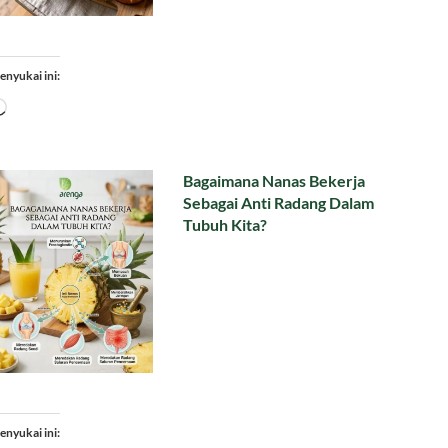
enyukai ini:
Memuat...
Bagaimana Nanas Bekerja
Sebagai Anti Radang Dalam
Tubuh Kita?
enyukai ini: