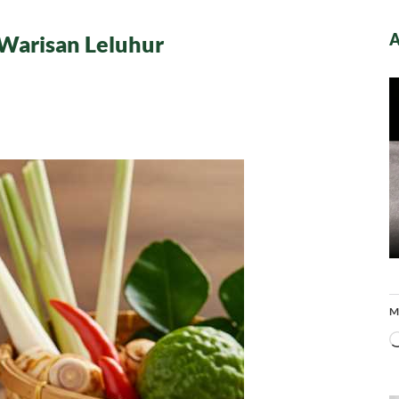
A
 Warisan Leluhur
M