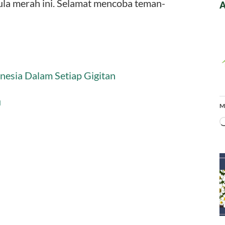
ula merah ini. Selamat mencoba teman-
A
nesia Dalam Setiap Gigitan
u
M