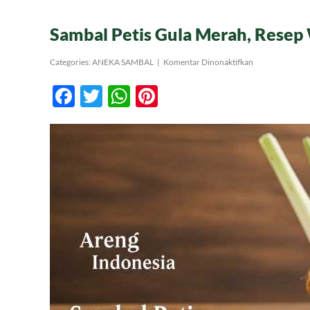
Sambal Petis Gula Merah, Resep
pada
Categories:
ANEKA SAMBAL
|
Komentar Dinonaktifkan
Sambal
Petis
Facebook
Twitter
WhatsApp
Pinterest
Gula
Merah,
Resep
Warisan
Leluhur