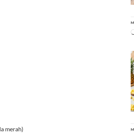
M
la merah)
M