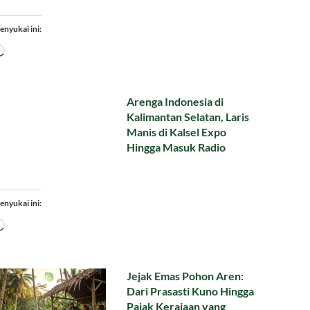
enyukai ini:
Memuat...
Arenga Indonesia di
Kalimantan Selatan, Laris
Manis di Kalsel Expo
Hingga Masuk Radio
enyukai ini:
Memuat...
Jejak Emas Pohon Aren:
Dari Prasasti Kuno Hingga
Pajak Kerajaan yang