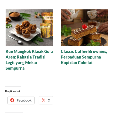
Resep Nagasari Tape,
Mana yang Lebih Bagus
Peluang Bisnis
untuk Baking: Gula Aren
Menggiurkan!
Cair Organik atau Versi
Bubuk?
Bagikan ini:
Facebook
X