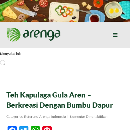
Skip
to
content
Toggle
Naviga
Home
Menyukai ini:
Memuat...
Resep Masakan
Jurnal
Teh Kapulaga Gula Aren –
Berkreasi Dengan Bumbu Dapur
Tentang Kami
pada
Categories:
Referensi Arenga Indonesia
|
Komentar Dinonaktifkan
Teh
Kapulaga
Produk
Gula