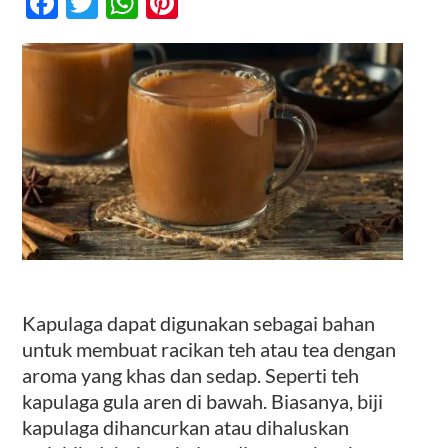
Facebook
Twitter
WhatsApp
Pinterest
Aren
–
Berkreasi
Kontak
Dengan
Bumbu
Dapur
Kapulaga dapat digunakan sebagai bahan
untuk membuat racikan teh atau tea dengan
aroma yang khas dan sedap. Seperti teh
kapulaga gula aren di bawah. Biasanya, biji
kapulaga dihancurkan atau dihaluskan