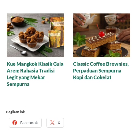
Resep Nagasari Tape,
Mana yang Lebih Bagus
Peluang Bisnis
untuk Baking: Gula Aren
Menggiurkan!
Cair Organik atau Versi
Bubuk?
Bagikan ini:
Facebook
X