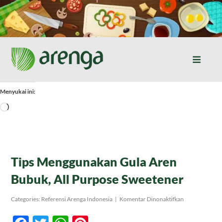
Skip
to
content
Toggle
Naviga
Home
Menyukai ini:
Memuat...
Resep Masakan
Jurnal
Tips Menggunakan Gula Aren
Bubuk, All Purpose Sweetener
Tentang Kami
pada
Categories:
Referensi Arenga Indonesia
|
Komentar Dinonaktifkan
Tips
Menggunakan
Produk
Gula