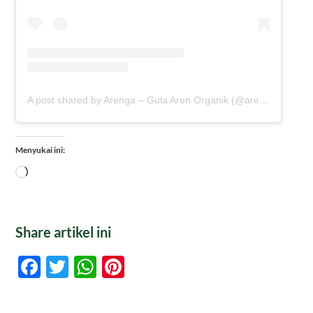
A post shared by Arenga – Gula Aren Organik (@arengaindonesia)
Menyukai ini:
Memuat...
Share artikel ini
Facebook
Twitter
WhatsApp
Pinterest