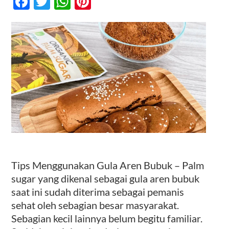
Facebook
Twitter
WhatsApp
Pinterest
Aren
Bubuk,
All
Kontak
Purpose
Sweetener
Tips Menggunakan Gula Aren Bubuk – Palm
sugar yang dikenal sebagai gula aren bubuk
saat ini sudah diterima sebagai pemanis
sehat oleh sebagian besar masyarakat.
Sebagian kecil lainnya belum begitu familiar.