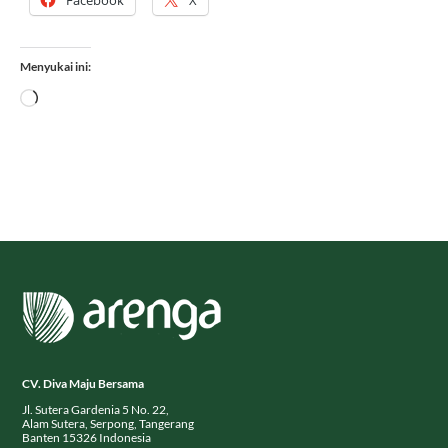
Menyukai ini:
Memuat...
CV. Diva Maju Bersama
Jl. Sutera Gardenia 5 No. 22,
Alam Sutera, Serpong, Tangerang
Banten 15326 Indonesia