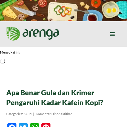
Skip
to
content
Toggle
Naviga
Home
Menyukai ini:
Memuat...
Resep Masakan
Jurnal
Apa Benar Gula dan Krimer
Pengaruhi Kadar Kafein Kopi?
Tentang Kami
pada
Categories:
KOPI
|
Komentar Dinonaktifkan
Apa
Benar
Produk
Gula