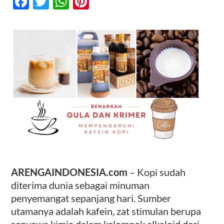
Facebook
Twitter
WhatsApp
Pinterest
dan
Krimer
Pengaruhi
Kontak
Kadar
Kafein
Kopi?
ARENGAINDONESIA.com
– Kopi sudah
diterima dunia sebagai minuman
penyemangat sepanjang hari. Sumber
utamanya adalah kafein, zat stimulan berupa
senyawa kimia dalam kelompok alkaloid dari