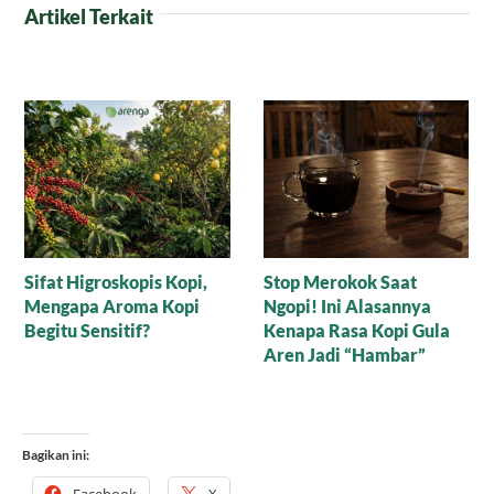
Artikel Terkait
Misteri Secangkir Kopi,
Tradisi Unik Minum Kopi
Mengungkap Keajaiban
di Sulawesi Selatan,
Alam
Mengunyah Gula Aren
Sebelum Menyeruput
Bagikan ini:
Facebook
X