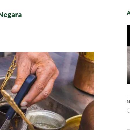
A
Negara
M