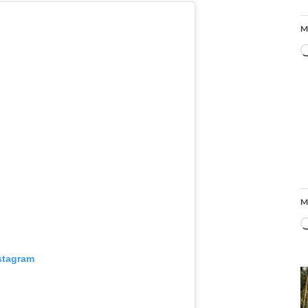
M
M
stagram