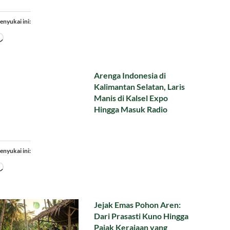
enyukai ini:
Memuat...
Arenga Indonesia di
Kalimantan Selatan, Laris
Manis di Kalsel Expo
Hingga Masuk Radio
enyukai ini:
Memuat...
Jejak Emas Pohon Aren:
Dari Prasasti Kuno Hingga
Pajak Kerajaan yang