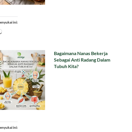
enyukai ini:
Memuat...
Bagaimana Nanas Bekerja
Sebagai Anti Radang Dalam
Tubuh Kita?
enyukai ini: