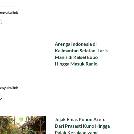
enyukai ini:
Memuat...
Arenga Indonesia di
Kalimantan Selatan, Laris
Manis di Kalsel Expo
Hingga Masuk Radio
enyukai ini:
Memuat...
Jejak Emas Pohon Aren:
Dari Prasasti Kuno Hingga
Pajak Kerajaan yang