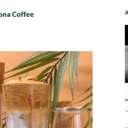
A
ona Coffee
M