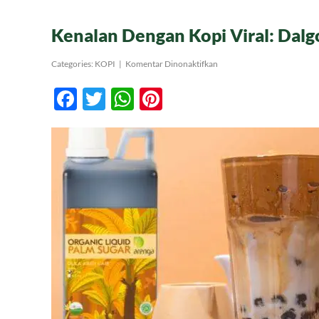
Kenalan Dengan Kopi Viral: Dalg
pada
Categories:
KOPI
|
Komentar Dinonaktifkan
Kenalan
Dengan
Facebook
Twitter
WhatsApp
Pinterest
Kopi
Viral:
Dalgona
Coffee