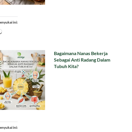
enyukai ini:
Memuat...
Bagaimana Nanas Bekerja
Sebagai Anti Radang Dalam
Tubuh Kita?
enyukai ini: