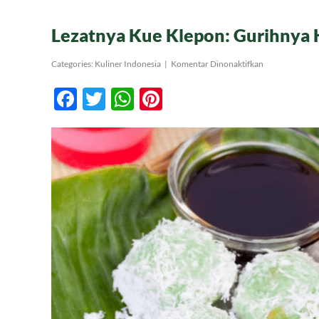
Lezatnya Kue Klepon: Gurihnya 
pada
Categories:
Kuliner Indonesia
|
Komentar Dinonaktifkan
Lezatnya
Kue
Facebook
Twitter
WhatsApp
Pinterest
Klepon:
Gurihnya
Ketan
dan
Manisnya
Gula
Aren