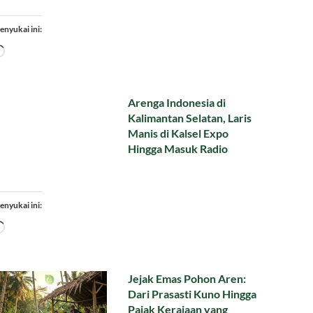
enyukai ini:
Memuat...
Arenga Indonesia di
Kalimantan Selatan, Laris
Manis di Kalsel Expo
Hingga Masuk Radio
enyukai ini:
Memuat...
Jejak Emas Pohon Aren:
Dari Prasasti Kuno Hingga
Pajak Kerajaan yang