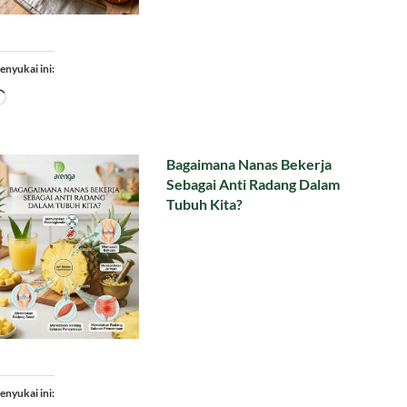
enyukai ini:
Memuat...
Bagaimana Nanas Bekerja
Sebagai Anti Radang Dalam
Tubuh Kita?
enyukai ini: