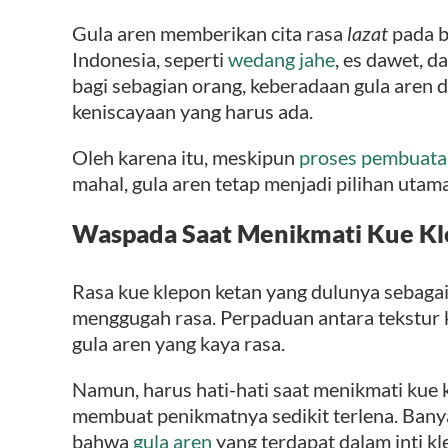
Gula aren memberikan cita rasa
lazat
pada b
Indonesia, seperti
wedang jahe
, es dawet, d
bagi sebagian orang, keberadaan gula aren
keniscayaan yang harus ada.
Oleh karena itu, meskipun
proses pembuat
mahal, gula aren tetap menjadi pilihan utam
Waspada Saat Menikmati Kue Kl
Rasa kue klepon ketan yang dulunya sebag
menggugah rasa. Perpaduan antara tekstur k
gula aren yang kaya rasa.
Namun, harus hati-hati saat menikmati kue k
membuat penikmatnya sedikit terlena. Bany
bahwa
gula aren
yang terdapat dalam inti k