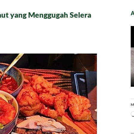
A
aut yang Menggugah Selera
da
faat
n
sasi
dangan
t
g
nggugah
era
M