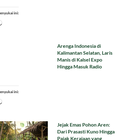
enyukai ini:
Memuat...
Arenga Indonesia di
Kalimantan Selatan, Laris
Manis di Kalsel Expo
Hingga Masuk Radio
enyukai ini:
Memuat...
Jejak Emas Pohon Aren:
Dari Prasasti Kuno Hingga
Pajak Kerajaan yang