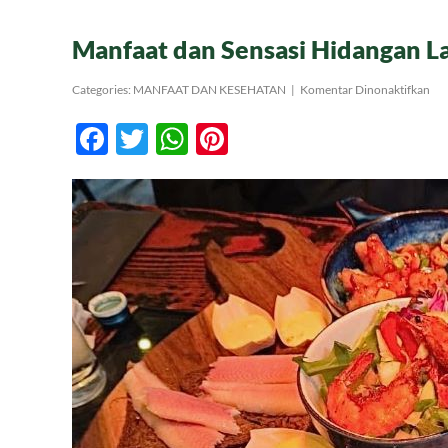
Manfaat dan Sensasi Hidangan L
pa
Categories:
MANFAAT DAN KESEHATAN
|
Komentar Dinonaktifkan
Man
da
Facebook
Twitter
WhatsApp
Pinterest
Sen
Hi
Lau
yan
Me
Sel