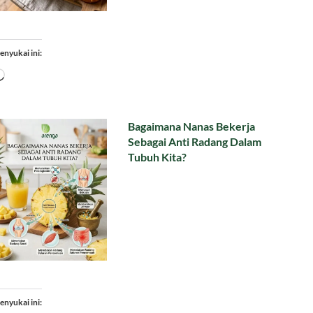
enyukai ini:
Memuat...
Bagaimana Nanas Bekerja
Sebagai Anti Radang Dalam
Tubuh Kita?
enyukai ini: