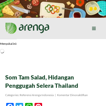
Skip
to
content
Toggle
Naviga
Home
Menyukai ini:
Memuat...
Resep Masakan
Jurnal
Som Tam Salad, Hidangan
Penggugah Selera Thailand
Tentang Kami
pada
Categories:
Referensi Arenga Indonesia
|
Komentar Dinonaktifkan
Som
Tam
Produk
Salad,