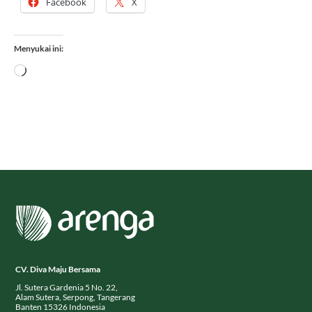
Facebook
X
Menyukai ini:
Memuat...
CV. Diva Maju Bersama
Jl. Sutera Gardenia 5 No. 22,
Alam Sutera, Serpong, Tangerang
Banten 15326 Indonesia