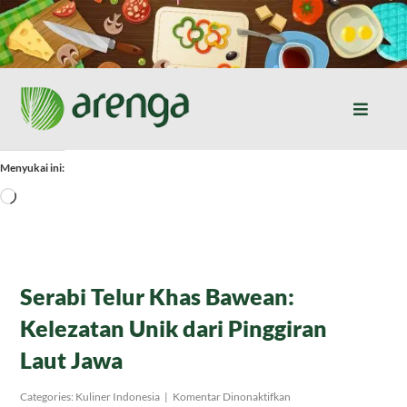
Skip
to
content
Toggle
Naviga
Home
Menyukai ini:
Memuat...
Resep Masakan
Jurnal
Serabi Telur Khas Bawean:
Kelezatan Unik dari Pinggiran
Tentang Kami
Laut Jawa
Produk
pada
Categories:
Kuliner Indonesia
|
Komentar Dinonaktifkan