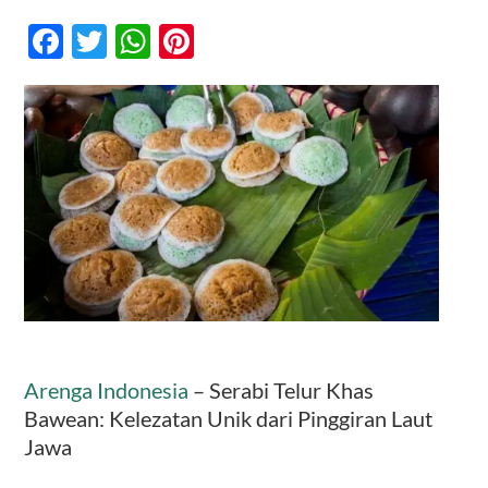
Serabi
Telur
Facebook
Twitter
WhatsApp
Pinterest
Khas
Bawean:
Kontak
Kelezatan
Unik
dari
Pinggiran
Laut
Jawa
Arenga Indonesia
– Serabi Telur Khas
Bawean: Kelezatan Unik dari Pinggiran Laut
Jawa