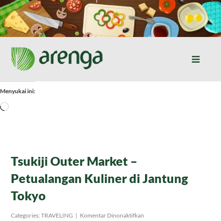
Skip
to
content
Toggle
Naviga
Home
Menyukai ini:
Memuat...
Resep Masakan
Jurnal
Tsukiji Outer Market –
Petualangan Kuliner di Jantung
Tentang Kami
Tokyo
Produk
pada
Categories:
TRAVELING
|
Komentar Dinonaktifkan