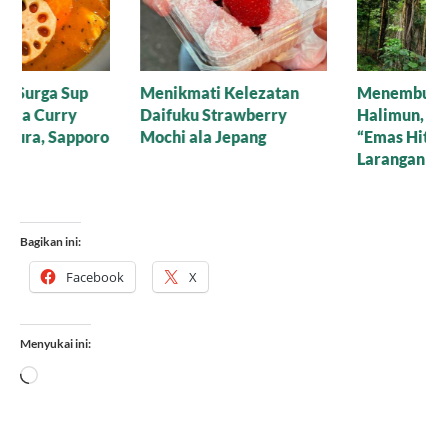
Menikmati Kelezatan
Menembus Kabut
Daifuku Strawberry
Halimun, Menemukan
Mochi ala Jepang
“Emas Hitam” di Hutan
Larangan
Bagikan ini:
Facebook
X
Menyukai ini:
Memuat...