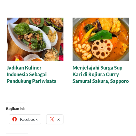
Menikmati Kelezatan
Menembus Kabut
Daifuku Strawberry
Halimun, Menemukan
Mochi ala Jepang
“Emas Hitam” di Hutan
Larangan
Bagikan ini:
Facebook
X