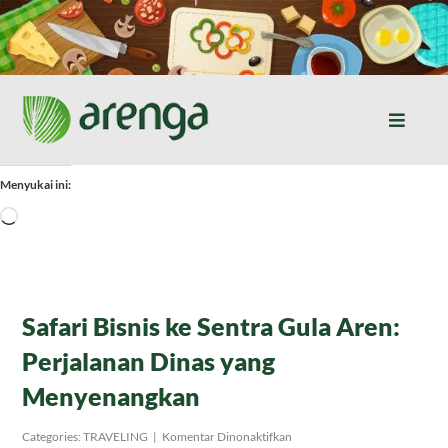
Skip
to
content
Toggle
Naviga
Home
Menyukai ini:
Memuat...
Resep Masakan
Jurnal
Safari Bisnis ke Sentra Gula Aren:
Perjalanan Dinas yang
Tentang Kami
Menyenangkan
Produk
pada
Categories:
TRAVELING
|
Komentar Dinonaktifkan