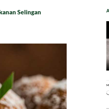
A
anan Selingan
M