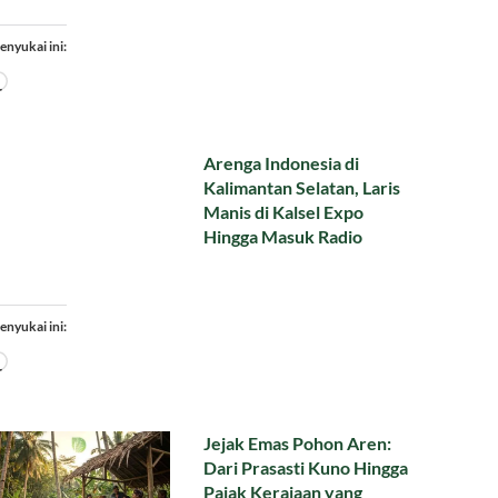
enyukai ini:
Memuat...
Arenga Indonesia di
Kalimantan Selatan, Laris
Manis di Kalsel Expo
Hingga Masuk Radio
enyukai ini:
Memuat...
Jejak Emas Pohon Aren:
Dari Prasasti Kuno Hingga
Pajak Kerajaan yang