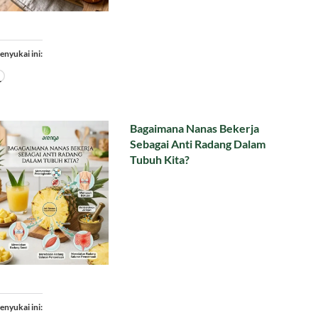
enyukai ini:
Memuat...
Bagaimana Nanas Bekerja
Sebagai Anti Radang Dalam
Tubuh Kita?
enyukai ini: