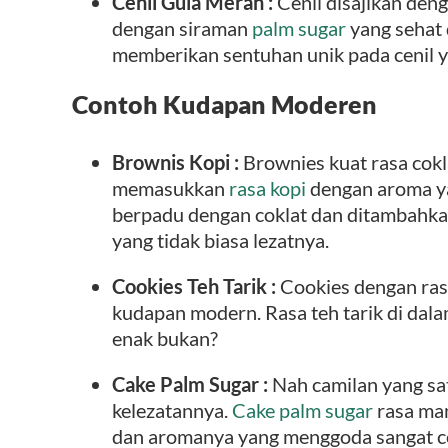
Cenil Gula Merah :
Cenil disajikan den
dengan siraman
palm sugar
yang sehat 
memberikan sentuhan unik pada cenil y
Contoh Kudapan Moderen
Brownis Kopi :
Brownies kuat rasa cokl
memasukkan
rasa kopi
dengan aroma ya
berpadu dengan coklat dan ditambahkan
yang tidak biasa lezatnya.
Cookies Teh Tarik :
Cookies dengan rasa
kudapan modern. Rasa teh tarik di da
enak bukan?
Cake Palm Sugar :
Nah camilan yang sat
kelezatannya.
Cake palm sugar
rasa man
dan aromanya yang menggoda sangat co