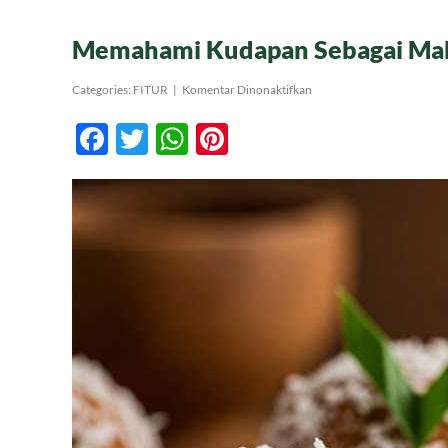
Memahami Kudapan Sebagai Mak
pada
Categories:
FITUR
|
Komentar Dinonaktifkan
Memahami
Kudapan
Facebook
Twitter
WhatsApp
Pinterest
Sebagai
Makanan
Selingan